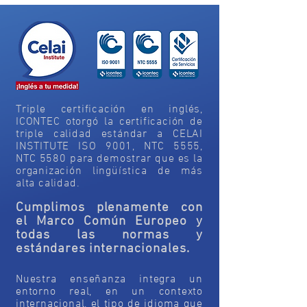
Triple certificación en inglés,
ICONTEC otorgó la certificación de
triple calidad estándar a CELAI
INSTITUTE ISO 9001, NTC 5555,
NTC 5580 para demostrar que es la
organización lingüística de más
alta calidad.
Cumplimos plenamente con
el Marco Común Europeo y
todas las normas y
estándares internacionales.
Nuestra enseñanza integra un
entorno real, en un contexto
internacional, el tipo de idioma que