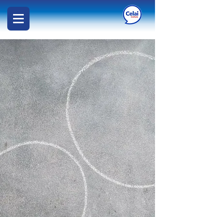
Celai
Institute
Enseñamos a hablar inglés a
niños, jóvenes y adultos.
Contribuyendo así a su realización
personal, profesional, laboral y
académica a través de mejores
oportunidades. Apoyado en un