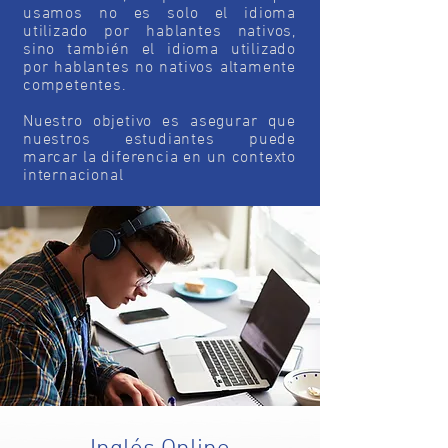
usamos no es solo el idioma
utilizado por hablantes nativos,
sino también el idioma utilizado
por hablantes no nativos altamente
competentes.
Nuestro objetivo es asegurar que
nuestros estudiantes puede
marcar la diferencia en un contexto
internacional
Inglés Online