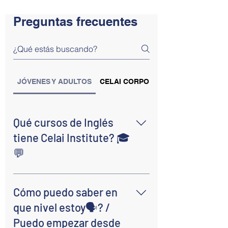
Preguntas frecuentes
JÓVENES Y ADULTOS
CELAI CORPORATE
Qué cursos de Inglés
tiene Celai Institute? 🎓
💬
Ofrecemos:
Cómo puedo saber en
que nivel estoy🗣️? /
✔️ Cursos de Inglés 
Puedo empezar desde
Presenciales (Adultos y 