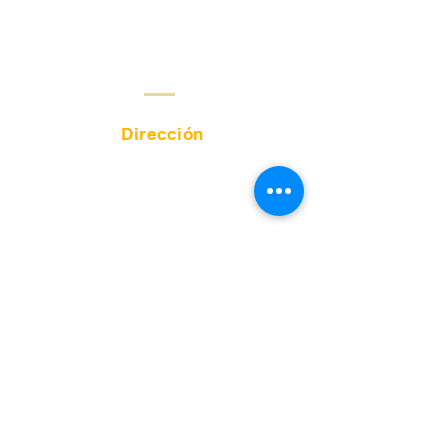
Fijo:
685 0506 - 685 0507
Email:
comercial@celai.edu.co
Dirección
Calle 48 #35ª-20,
Cabecera, Bucaramanga